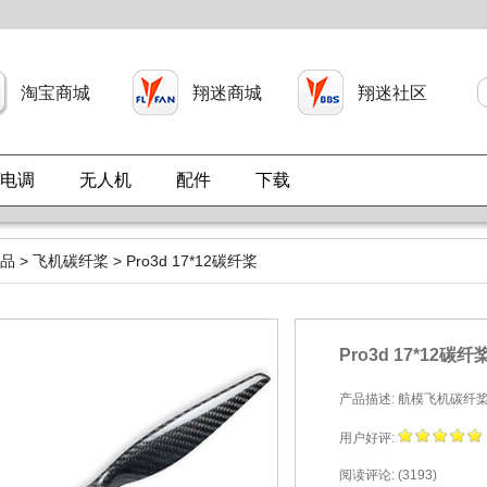
淘宝商城
翔迷商城
翔迷社区
/电调
无人机
配件
下载
品
>
飞机碳纤桨
> Pro3d 17*12碳纤桨
Pro3d 17*12碳纤
产品描述: 航模飞机碳纤桨 17*12 
用户好评:
阅读评论: (3193)