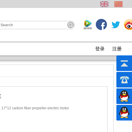
登录
注册
桨
carbon fiber propeller electric motor