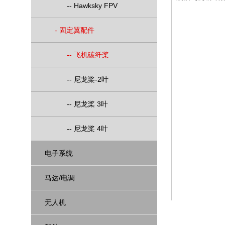
--
Hawksky FPV
-
固定翼配件
--
飞机碳纤桨
--
尼龙桨-2叶
--
尼龙桨 3叶
--
尼龙桨 4叶
电子系统
马达/电调
无人机