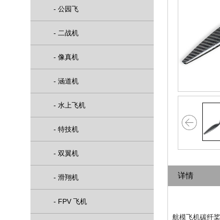
-
公园飞
-
二战机
-
像真机
-
涵道机
-
水上飞机
>
-
特技机
-
双翼机
详情
-
滑翔机
-
FPV 飞机
航模飞机碳纤桨 17*12 