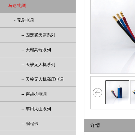
马达/电调
-
无刷电调
--
固定翼天霸系列
--
天霸高端系列
--
天梭无人机系列
--
天梭无人机高压电调
>
--
穿越机电调
--
车用火山系列
--
编程卡
详情