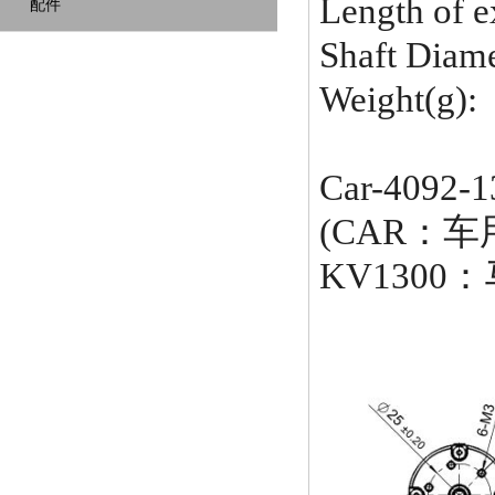
Length of
配件
Shaft Di
Weight(g):
Car-4092-
(CAR：车
KV1300